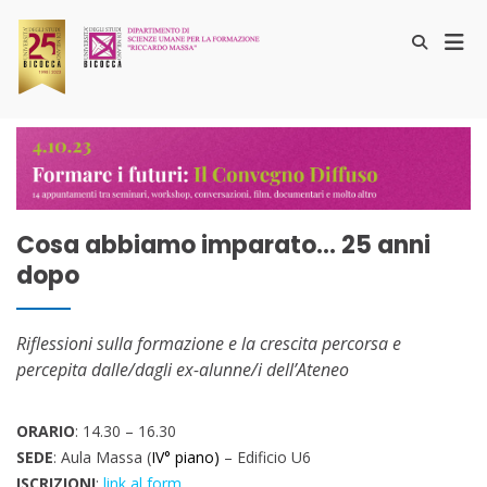
Salta
al
Men
Mostra
contenuto
il
prin
25ennale Disuf
Formare i futuri
modulo
per
per
la
la
ricerca
visu
Mobi
Cosa abbiamo imparato… 25 anni
dopo
Riflessioni sulla formazione e la crescita percorsa e
percepita dalle/dagli ex-alunne/i dell’Ateneo
ORARIO
: 14.30 – 16.30
SEDE
: Aula Massa (
IV° piano)
– Edificio U6
ISCRIZIONI
:
link al form