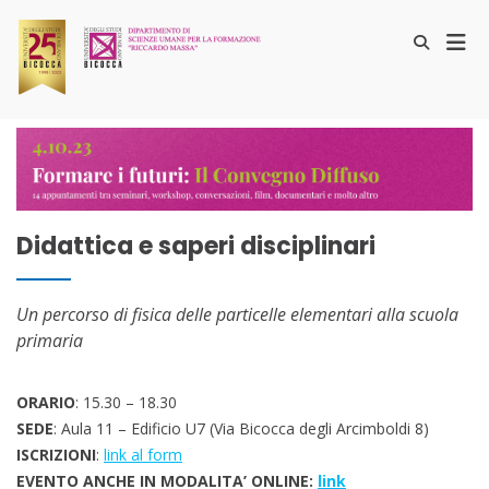
Salta
al
Men
Mostra
contenuto
il
prin
25ennale Disuf
Formare i futuri
modulo
per
per
la
la
ricerca
visu
Mobi
Didattica e saperi disciplinari
Un percorso di fisica delle particelle elementari alla scuola
primaria
ORARIO
: 15.30 – 18.30
SEDE
: Aula 11 – Edificio U7 (Via Bicocca degli Arcimboldi 8)
ISCRIZIONI
:
link al form
EVENTO ANCHE IN MODALITA’ ONLINE:
link