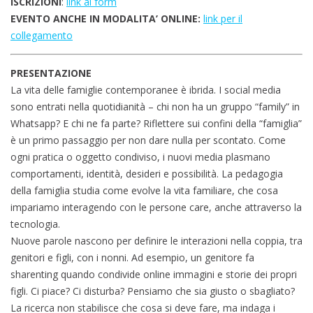
ISCRIZIONI
:
link al form
EVENTO ANCHE IN MODALITA’ ONLINE:
link per il
collegamento
PRESENTAZIONE
La vita delle famiglie contemporanee è ibrida. I social media
sono entrati nella quotidianità – chi non ha un gruppo “family” in
Whatsapp? E chi ne fa parte? Riflettere sui confini della “famiglia”
è un primo passaggio per non dare nulla per scontato. Come
ogni pratica o oggetto condiviso, i nuovi media plasmano
comportamenti, identità, desideri e possibilità. La pedagogia
della famiglia studia come evolve la vita familiare, che cosa
impariamo interagendo con le persone care, anche attraverso la
tecnologia.
Nuove parole nascono per definire le interazioni nella coppia, tra
genitori e figli, con i nonni. Ad esempio, un genitore fa
sharenting quando condivide online immagini e storie dei propri
figli. Ci piace? Ci disturba? Pensiamo che sia giusto o sbagliato?
La ricerca non stabilisce che cosa si deve fare, ma indaga i