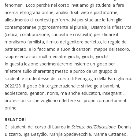
fenomeni. Ecco perché nel corso invitiamo gli studenti a fare
ricerca: etnografia online, analisi di siti web e piattaforme,
allestimento di contesti performativi per studiare le famiglie
contemporanee (rigorosamente al plurale). Usiamo la riflessività
(critica, collaborazione, curiosità e creatività) per sfidare il
moralismo familista, il mito del genitore perfetto, le regole del
patriarcato, e lo facciamo a suon di canzoni, mappe del tesoro,
rappresentazioni multimediali e giochi, giochi, giochi!
In questa lezione sperimenteremo insieme un gioco per
riflettere sullo sharenting messo a punto da un gruppo di
studenti e studentesse del corso di Pedagogia della Famiglia a.a.
2022/23. Il gioco è intergenerazionale: si rivolge a bambini,
adolescenti, genitori, nonni, ma anche educatori, insegnanti,
professionisti che vogliono riflettere sui propri comportamenti
online..
RELATORI
Gli studenti del corso di Laurea in
Scienze dell’Educazione
: Dennis
Bizzarro, Iga Bazydlo, Manjla Spadavecchia, Marina Cattaneo,