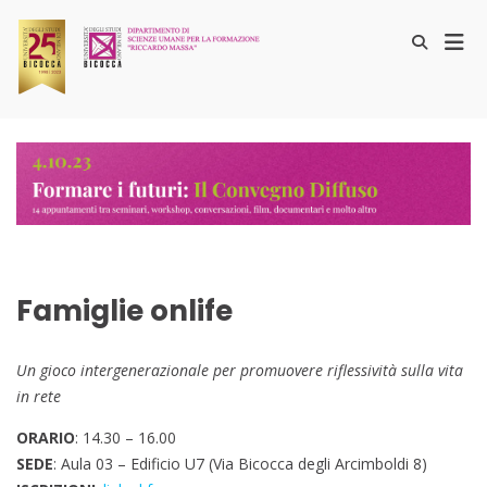
Salta
al
Men
Mostra
contenuto
il
prin
25ennale Disuf
Formare i futuri
modulo
per
per
la
la
ricerca
visu
Mobi
Famiglie onlife
Un gioco intergenerazionale per promuovere riflessività sulla vita
in rete
ORARIO
: 14.30 – 16.00
SEDE
: Aula 03 – Edificio U7 (Via Bicocca degli Arcimboldi 8)